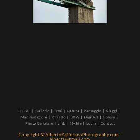
HOME
Gallerie
Temi
Natura
Paesaggio
Viaggi
Manifestazioni
Ritratto
B&W
DigitArt
Colore
Photo Cellulare
Link
My life
Login
Contact
Copyright © AlbertoZafferanoPhotography.com -
alberza@gmail.com