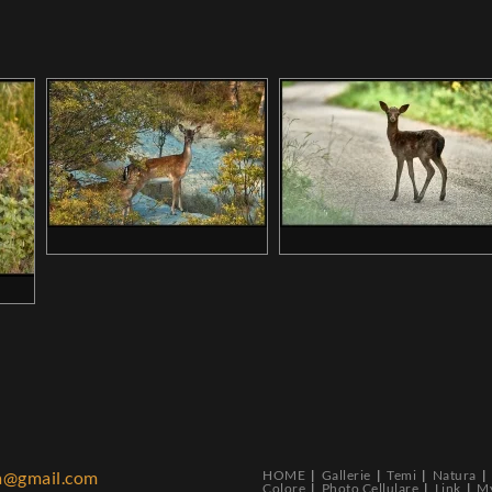
za@gmail.com
HOME
Gallerie
Temi
Natura
Colore
Photo Cellulare
Link
My