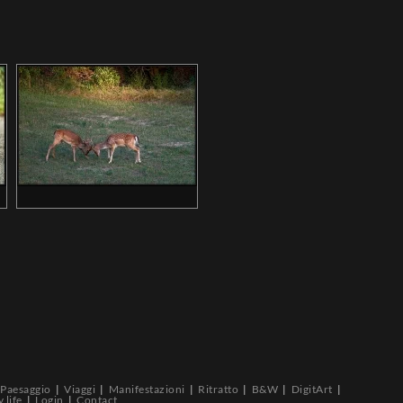
Paesaggio
Viaggi
Manifestazioni
Ritratto
B&W
DigitArt
 life
Login
Contact