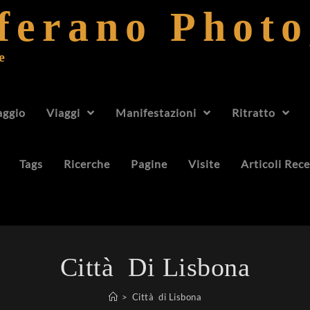
fferano Phot
e
aggio
Viaggi
Manifestazioni
Ritratto
Tags
Ricerche
Pagine
Visite
Articoli Rece
Città Di Lisbona
>
Città di Lisbona