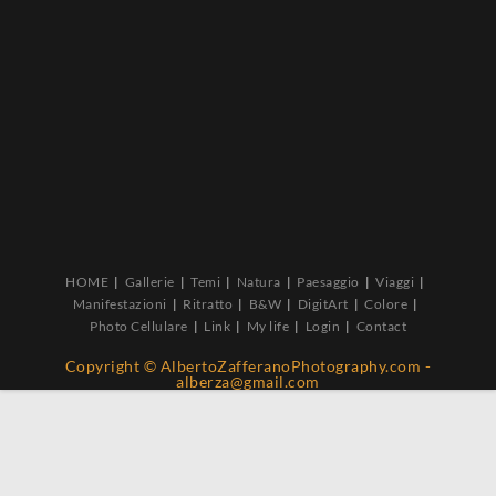
HOME
Gallerie
Temi
Natura
Paesaggio
Viaggi
Manifestazioni
Ritratto
B&W
DigitArt
Colore
Photo Cellulare
Link
My life
Login
Contact
Copyright © AlbertoZafferanoPhotography.com -
alberza@gmail.com