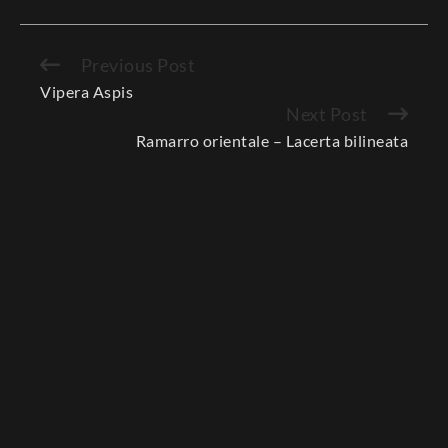
Previous Post
Continue
Vipera Aspis
Reading
Next Post
Ramarro orientale – Lacerta bilineata