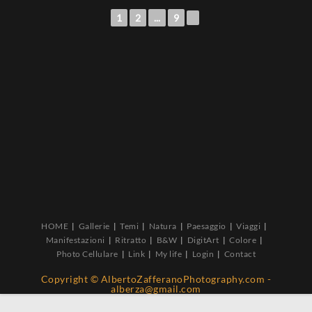
1
2
...
9
►
HOME
Gallerie
Temi
Natura
Paesaggio
Viaggi
Manifestazioni
Ritratto
B&W
DigitArt
Colore
Photo Cellulare
Link
My life
Login
Contact
Copyright © AlbertoZafferanoPhotography.com -
alberza@gmail.com