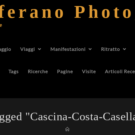
fferano Phot
e
aggio
Viaggi
Manifestazioni
Ritratto
Tags
Ricerche
Pagine
Visite
Articoli Rece
gged "cascina-Costa-Casell