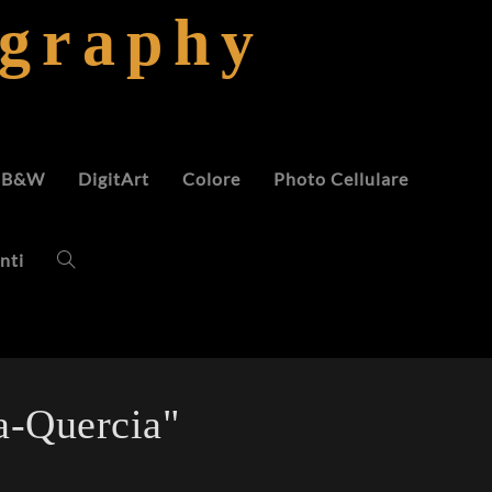
ography
B&W
DigitArt
Colore
Photo Cellulare
nti
a-Quercia"