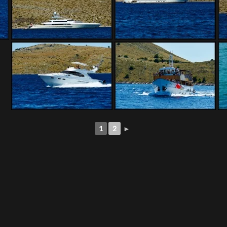
1
2
►