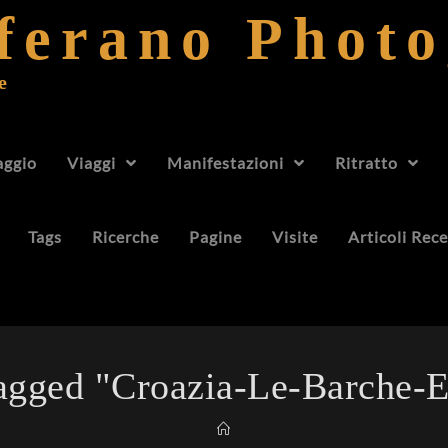
fferano Phot
e
aggio
Viaggi
Manifestazioni
Ritratto
Tags
Ricerche
Pagine
Visite
Articoli Rece
agged "croazia-Le-Barche-E