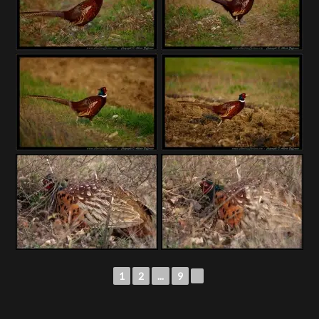
1
2
...
9
►