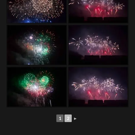
1
2
►