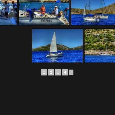
1
2
...
4
►