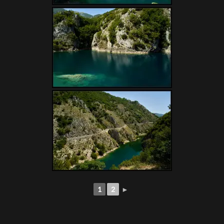
1
2
►