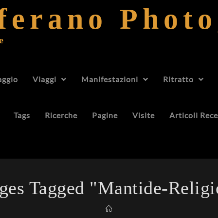
fferano Phot
e
aggio
Viaggi
Manifestazioni
Ritratto
Tags
Ricerche
Pagine
Visite
Articoli Rece
ges Tagged "mantide-Religi