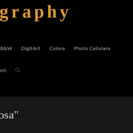
ography
B&W
DigitArt
Colore
Photo Cellulare
nti
osa"