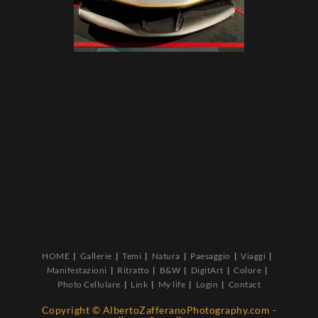
HOME
Gallerie
Temi
Natura
Paesaggio
Viaggi
Manifestazioni
Ritratto
B&W
DigitArt
Colore
Photo Cellulare
Link
My life
Login
Contact
Copyright © AlbertoZafferanoPhotography.com -