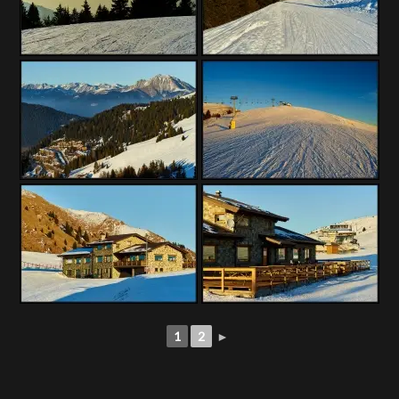
1
2
►