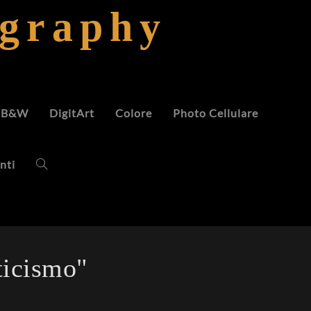
ography
B&W
DigitArt
Colore
Photo Cellulare
nti
icismo"