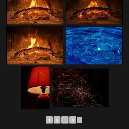
1
2
...
6
►