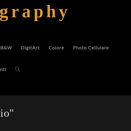
ography
B&W
DigitArt
Colore
Photo Cellulare
nti
io"