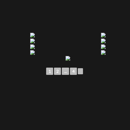
1
2
...
4
►