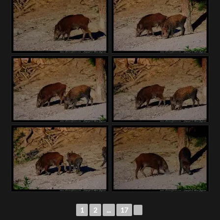
1
2
...
17
►