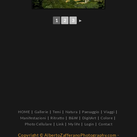
1
2
3
►
HOME
Gallerie
Temi
Natura
Paesaggio
Viaggi
Manifestazioni
Ritratto
B&W
DigitArt
Colore
Photo Cellulare
Link
My life
Login
Contact
Copyright © AlbertoZafferanoPhotography.com -